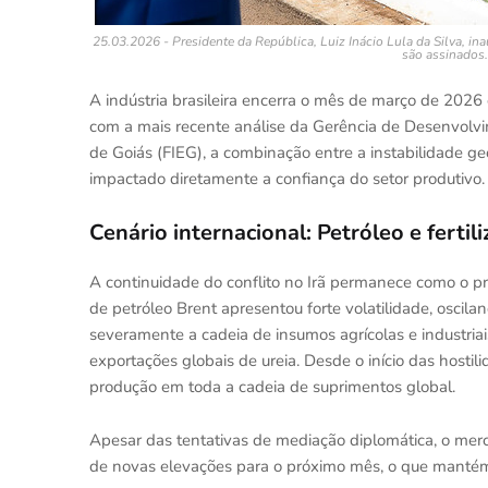
25.03.2026 - Presidente da República, Luiz Inácio Lula da Silva, i
são assinados.
A indústria brasileira encerra o mês de março de 2026
com a mais recente análise da Gerência de Desenvolvi
de Goiás (FIEG), a combinação entre a instabilidade geo
impactado diretamente a confiança do setor produtivo.
Cenário internacional: Petróleo e fertil
A continuidade do conflito no Irã permanece como o pri
de petróleo Brent apresentou forte volatilidade, oscila
severamente a cadeia de insumos agrícolas e industria
exportações globais de ureia. Desde o início das hosti
produção em toda a cadeia de suprimentos global.
Apesar das tentativas de mediação diplomática, o mer
de novas elevações para o próximo mês, o que mantém