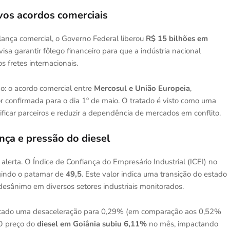
vos acordos comerciais
alança comercial, o Governo Federal liberou
R$ 15 bilhões em
sa garantir fôlego financeiro para que a indústria nacional
s fretes internacionais.
do: o acordo comercial entre
Mercosul e União Europeia
,
confirmada para o dia 1º de maio. O tratado é visto como uma
ificar parceiros e reduzir a dependência de mercados em conflito.
nça e pressão do diesel
lerta. O Índice de Confiança do Empresário Industrial (ICEI) no
ngindo o patamar de
49,5
. Este valor indica uma transição do estado
 desânimo em diversos setores industriais monitorados.
tado uma desaceleração para 0,29% (em comparação aos 0,52%
. O preço do
diesel em Goiânia subiu 6,11%
no mês, impactando