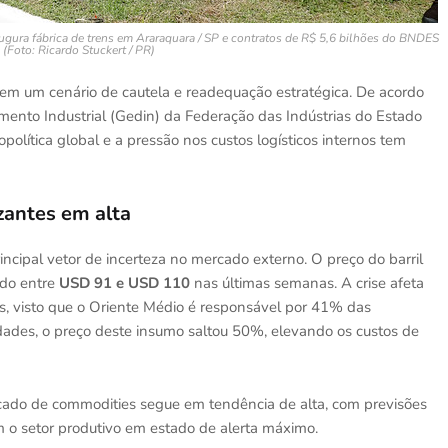
naugura fábrica de trens em Araraquara / SP e contratos de R$ 5,6 bilhões do BNDES
 (Foto: Ricardo Stuckert / PR)
 em um cenário de cautela e readequação estratégica. De acordo
mento Industrial (Gedin) da Federação das Indústrias do Estado
política global e a pressão nos custos logísticos internos tem
izantes em alta
ncipal vetor de incerteza no mercado externo. O preço do barril
ndo entre
USD 91 e USD 110
nas últimas semanas. A crise afeta
is, visto que o Oriente Médio é responsável por 41% das
lidades, o preço deste insumo saltou 50%, elevando os custos de
cado de commodities segue em tendência de alta, com previsões
 o setor produtivo em estado de alerta máximo.