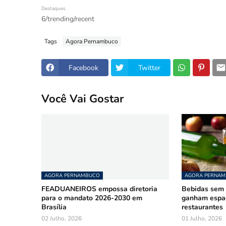
Destaques
6/trending/recent
Tags
Agora Pernambuco
Facebook
Twitter
Você Vai Gostar
AGORA PERNAMBUCO
AGORA PERNA
FEADUANEIROS empossa diretoria
Bebidas sem á
para o mandato 2026-2030 em
ganham espa
Brasília
restaurantes
02 Julho, 2026
01 Julho, 2026