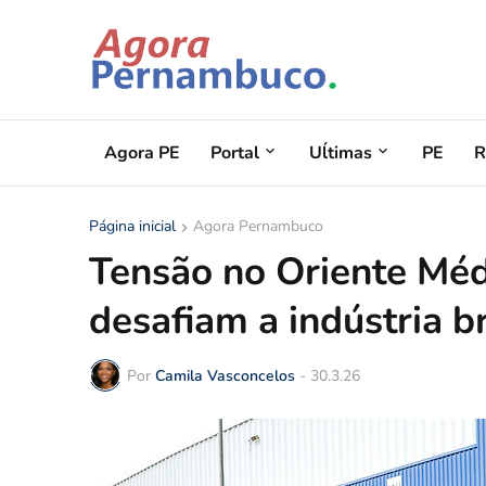
Agora PE
Portal
Uĺtimas
PE
R
Página inicial
Agora Pernambuco
Tensão no Oriente Médi
desafiam a indústria b
Por
Camila Vasconcelos
-
30.3.26