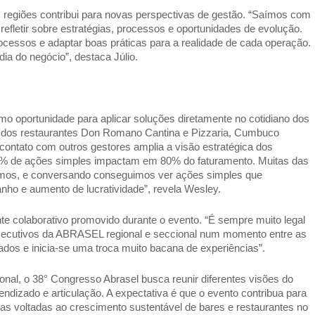
 regiões contribui para novas perspectivas de gestão. “Saímos com 
efletir sobre estratégias, processos e oportunidades de evolução. 
ocessos e adaptar boas práticas para a realidade de cada operação. 
ia do negócio”, destaca Júlio. 
oportunidade para aplicar soluções diretamente no cotidiano dos 
io dos restaurantes Don Romano Cantina e Pizzaria, Cumbuco 
 contato com outros gestores amplia a visão estratégica dos 
20% de ações simples impactam em 80% do faturamento. Muitas das 
mos, e conversando conseguimos ver ações simples que 
ho e aumento de lucratividade”, revela Wesley. 
 colaborativo promovido durante o evento. “É sempre muito legal 
xecutivos da ABRASEL regional e seccional num momento entre as 
ados e inicia-se uma troca muito bacana de experiências”. 
onal, o 38° Congresso Abrasel busca reunir diferentes visões do 
ndizado e articulação. A expectativa é que o evento contribua para 
ias voltadas ao crescimento sustentável de bares e restaurantes no 