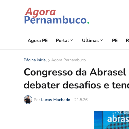
Agora PE
Portal
Uĺtimas
PE
R
Página inicial
Agora Pernambuco
Congresso da Abrasel 
debater desafios e ten
Por
Lucas Machado
-
21.5.26