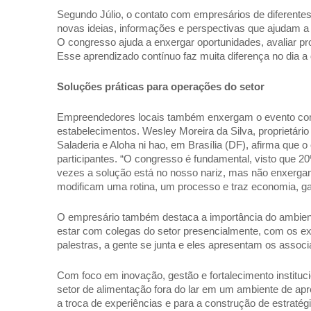
Segundo Júlio, o contato com empresários de diferentes
novas ideias, informações e perspectivas que ajudam a r
O congresso ajuda a enxergar oportunidades, avaliar pr
Esse aprendizado contínuo faz muita diferença no dia a d
Soluções práticas para operações do setor 
Empreendedores locais também enxergam o evento como 
estabelecimentos. Wesley Moreira da Silva, proprietár
Saladeria e Aloha ni hao, em Brasília (DF), afirma que o
participantes. “O congresso é fundamental, visto que 
vezes a solução está no nosso nariz, mas não enxerga
modificam uma rotina, um processo e traz economia, gan
O empresário também destaca a importância do ambiente
estar com colegas do setor presencialmente, com os e
palestras, a gente se junta e eles apresentam os associ
Com foco em inovação, gestão e fortalecimento instituci
setor de alimentação fora do lar em um ambiente de apre
a troca de experiências e para a construção de estratég