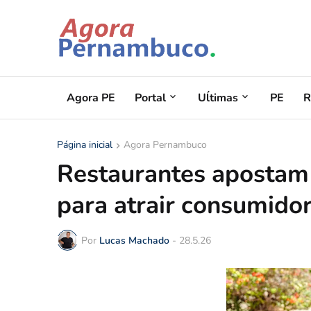
Agora PE
Portal
Uĺtimas
PE
R
Página inicial
Agora Pernambuco
Restaurantes apostam
para atrair consumido
Por
Lucas Machado
-
28.5.26