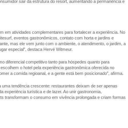
onsumidor sair da estrutura do resort, aumentando a permanência e 
 em atividades complementares para fortalecer a experiência. No 
itesurf, eventos gastronômicos, contato com horta e jardins e 
tante, mas ele vem junto com o ambiente, o atendimento, o jardim, a 
lugar especial”, destaca Hervé Witmeur. 
o diferencial competitivo tanto para hóspedes quanto para 
s escolhem o hotel pela experiência gastronômica oferecida no 
omer a comida regioanal, e a gente está bem posicionado”, afirma. 
ça uma tendência crescente: restaurantes deixam de ser apenas 
 experiência turística e de lazer. Ao unir gastronomia, 
rts transformam o consumo em vivência prolongada e criam formas 