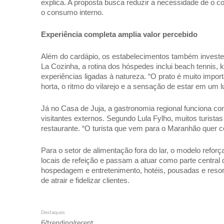
explica. A proposta busca reduzir a necessidade de o c
o consumo interno.  
Experiência completa amplia valor percebido 
Além do cardápio, os estabelecimentos também investem
La Cozinha, a rotina dos hóspedes inclui beach tennis, k
experiências ligadas à natureza. “O prato é muito impor
horta, o ritmo do vilarejo e a sensação de estar em um 
Já no Casa de Juja, a gastronomia regional funciona com
visitantes externos. Segundo Lula Fylho, muitos turista
restaurante. “O turista que vem para o Maranhão quer c
Para o setor de alimentação fora do lar, o modelo refor
locais de refeição e passam a atuar como parte central da
hospedagem e entretenimento, hotéis, pousadas e reso
de atrair e fidelizar clientes.
Destaques
6/trending/recent