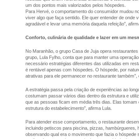
um dos pontos mais valorizados pelos hóspedes. 
Para Hervé, o comportamento do consumidor mudou nos 
viver algo que faça sentido. Ele quer entender de onde 
agradável e levar uma memória daquela refeição”, afirm
Conforto, culinária de qualidade e lazer em um mesm
No Maranhão, o grupo Casa de Juja opera restaurantes de
grupo, Lula Fylho, conta que para manter uma operaçã
necessário estratégias diferentes das utilizadas em res
é rentável apenas com hóspedes. O hóspede, por naturez
atrativas para ele permanecer no restaurante também”, e
A estratégia passa pela criação de experiências ao longo
costumam passar vários dias dentro da estrutura e utili
que as pessoas ficam em média três dias. Elas tomam ca
estrutura do estabelecimento”, afirma Lula. 
Para atender esse comportamento, o restaurante desenv
incluindo petiscos para piscina, pizzas, hambúrgueres, 
observando qual era o movimento que fazia o hóspede sa