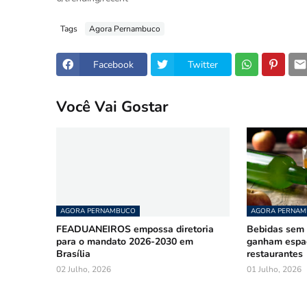
Tags
Agora Pernambuco
Facebook
Twitter
Você Vai Gostar
AGORA PERNAMBUCO
AGORA PERNA
FEADUANEIROS empossa diretoria
Bebidas sem á
para o mandato 2026-2030 em
ganham espa
Brasília
restaurantes
02 Julho, 2026
01 Julho, 2026