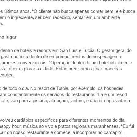
últimos anos. “O cliente não busca apenas comer bem, ele busca 
vem o ingrediente, ser bem recebido, sentar em um ambiente 
a. 
o lugar  
ntro de hotéis e resorts em São Luís e Tutóia. O gestor geral do 
o gastronômica dentro de empreendimentos de hospedagem é 
taurantes convencionais. “Operação dentro de um hotel dificilmente 
a, quer explorar a cidade. Então precisamos criar maneiras 
xplica. 
 de todo o dia. No resort de Tutóia, por exemplo, os hóspedes 
zam constantemente os serviços do restaurante. “Lá é um resort 
fé, vão para a piscina, almoçam, jantam, e querem aproveitar a 
olveu cardápios específicos para diferentes momentos do dia, 
happy hour, música ao vivo e pratos regionais maranhenses. “Eu fui 
ir do nosso restaurante e comecei a incorporar no cardápio”, 