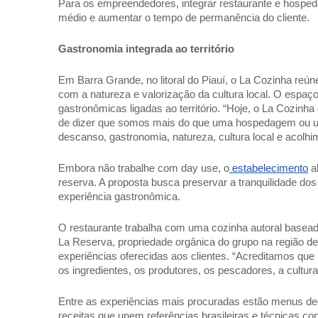
Para os empreendedores, integrar restaurante e hosped
médio e aumentar o tempo de permanência do cliente. 
Gastronomia integrada ao território 
Em Barra Grande, no litoral do Piauí, o La Cozinha reú
com a natureza e valorização da cultura local. O espaço
gastronômicas ligadas ao território. “Hoje, o La Cozin
de dizer que somos mais do que uma hospedagem ou um
descanso, gastronomia, natureza, cultura local e acolhim
Embora não trabalhe com day use, o
 estabelecimento
 a
reserva. A proposta busca preservar a tranquilidade dos
experiência gastronômica.  
O restaurante trabalha com uma cozinha autoral basead
La Reserva, propriedade orgânica do grupo na região de
experiências oferecidas aos clientes. “Acreditamos que 
os ingredientes, os produtores, os pescadores, a cultura
Entre as experiências mais procuradas estão menus deg
receitas que unem referências brasileiras e técnicas