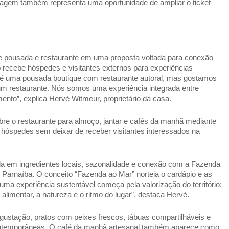
agem também representa uma oportunidade de ampliar o ticket 
ne pousada e restaurante em uma proposta voltada para conexão 
 recebe hóspedes e visitantes externos para experiências 
ha é uma pousada boutique com restaurante autoral, mas gostamos 
 restaurante. Nós somos uma experiência integrada entre 
ento”, explica Hervé Witmeur, proprietário da casa. 
bre o restaurante para almoço, jantar e cafés da manhã mediante 
 hóspedes sem deixar de receber visitantes interessados na 
a em ingredientes locais, sazonalidade e conexão com a Fazenda 
 Parnaíba. O conceito “Fazenda ao Mar” norteia o cardápio e as 
uma experiência sustentável começa pela valorização do território: 
 alimentar, a natureza e o ritmo do lugar”, destaca Hervé. 
ustação, pratos com peixes frescos, tábuas compartilháveis e 
 contemporâneas. O café da manhã artesanal também aparece como 