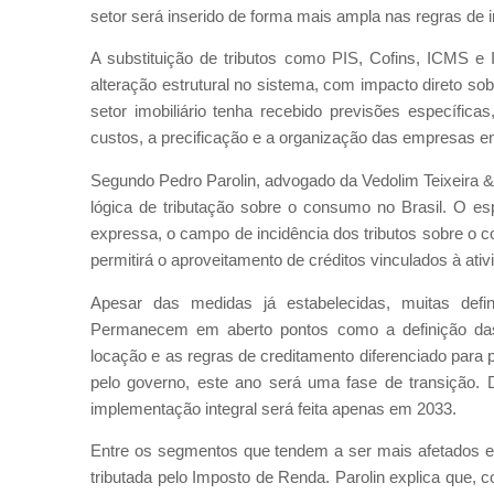
setor será inserido de forma mais ampla nas regras de in
A substituição de tributos como PIS, Cofins, ICMS e
alteração estrutural no sistema, com impacto direto sob
setor imobiliário tenha recebido previsões específica
custos, a precificação e a organização das empresas en
Segundo Pedro Parolin, advogado da Vedolim Teixeira &
lógica de tributação sobre o consumo no Brasil. O espe
expressa, o campo de incidência dos tributos sobre o
permitirá o aproveitamento de créditos vinculados à ativ
Apesar das medidas já estabelecidas, muitas defi
Permanecem em aberto pontos como a definição das a
locação e as regras de creditamento diferenciado par
pelo governo, este ano será uma fase de transição. D
implementação integral será feita apenas em 2033.
Entre os segmentos que tendem a ser mais afetados es
tributada pelo Imposto de Renda. Parolin explica que, 