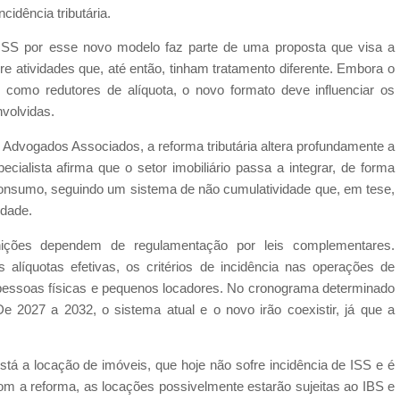
cidência tributária.
 ISS por esse novo modelo faz parte de uma proposta que visa a
re atividades que, até então, tinham tratamento diferente. Embora o
s, como redutores de alíquota, o novo formato deve influenciar os
volvidas.
 Advogados Associados, a reforma tributária altera profundamente a
cialista afirma que o setor imobiliário passa a integrar, de forma
 consumo, seguindo um sistema de não cumulatividade que, em tese,
idade.
nições dependem de regulamentação por leis complementares.
líquotas efetivas, os critérios de incidência nas operações de
a pessoas físicas e pequenos locadores. No cronograma determinado
e 2027 a 2032, o sistema atual e o novo irão coexistir, já que a
tá a locação de imóveis, que hoje não sofre incidência de ISS e é
com a reforma, as locações possivelmente estarão sujeitas ao IBS e