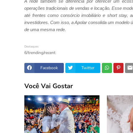
A rede também se diferencia por oferecer um ecoss
operações tradicionais de vendas e locação. Esse mod
até frentes como consórcio imobiliário e short stay, a
investidores. Com isso, a Apolar consolida um modelo ú
de uma mesma rede.
Destaques
6/trending/recent
Facebook
Twitter
Você Vai Gostar