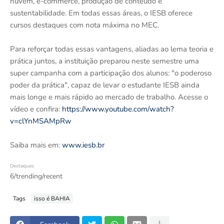
nuvem, e-commerce, produção de conteúdo e
sustentabilidade. Em todas essas áreas, o IESB oferece
cursos destaques com nota máxima no MEC.
Para reforçar todas essas vantagens, aliadas ao lema teoria e
prática juntos, a instituição preparou neste semestre uma
super campanha com a participação dos alunos: "o poderoso
poder da prática", capaz de levar o estudante IESB ainda
mais longe e mais rápido ao mercado de trabalho. Acesse o
vídeo e confira:
https://www.youtube.com/watch?
v=clYnMSAMpRw
Saiba mais em:
www.iesb.br
Destaques
6/trending/recent
Tags
isso é BAHIA