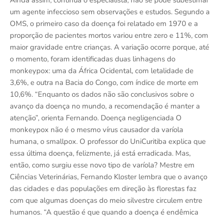
Ainda assim, continua o especialista, não se pode subestimar
um agente infeccioso sem observações e estudos. Segundo a
OMS, o primeiro caso da doença foi relatado em 1970 e a
proporção de pacientes mortos variou entre zero e 11%, com
maior gravidade entre crianças. A variação ocorre porque, até
o momento, foram identificadas duas linhagens do
monkeypox: uma da África Ocidental, com letalidade de
3,6%, e outra na Bacia do Congo, com índice de morte em
10,6%. “Enquanto os dados não são conclusivos sobre o
avanço da doença no mundo, a recomendação é manter a
atenção”, orienta Fernando. Doença negligenciada O
monkeypox não é o mesmo vírus causador da varíola
humana, o smallpox. O professor do UniCuritiba explica que
essa última doença, felizmente, já está erradicada. Mas,
então, como surgiu esse novo tipo de varíola? Mestre em
Ciências Veterinárias, Fernando Kloster lembra que o avanço
das cidades e das populações em direção às florestas faz
com que algumas doenças do meio silvestre circulem entre
humanos. “A questão é que quando a doença é endêmica