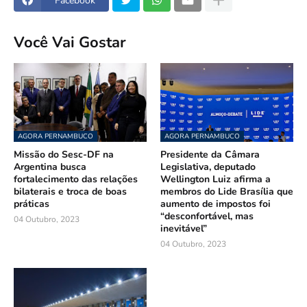
Facebook
Você Vai Gostar
AGORA PERNAMBUCO
AGORA PERNAMBUCO
Missão do Sesc-DF na
Presidente da Câmara
Argentina busca
Legislativa, deputado
fortalecimento das relações
Wellington Luiz afirma a
bilaterais e troca de boas
membros do Lide Brasília que
práticas
aumento de impostos foi
“desconfortável, mas
04 Outubro, 2023
inevitável”
04 Outubro, 2023