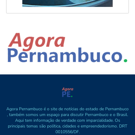
Agora Pernambuco é o site de notícias do estado de Pernambuco
, também somos um espaço para discutir Pernambuco e o Brasil.
Aqui tem informação de verdade com imparcialidade. Os
principais temas são política, cidades e empreendedorismo. DRT
0010556/DF.