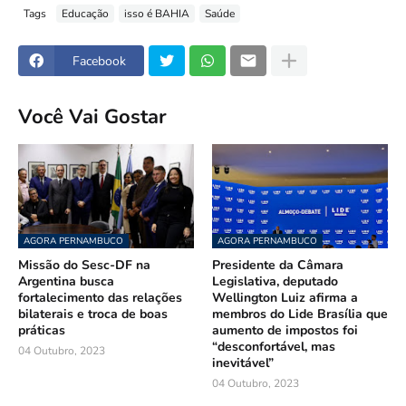
Tags
Educação
isso é BAHIA
Saúde
Facebook
Você Vai Gostar
AGORA PERNAMBUCO
AGORA PERNAMBUCO
Missão do Sesc-DF na
Presidente da Câmara
Argentina busca
Legislativa, deputado
fortalecimento das relações
Wellington Luiz afirma a
bilaterais e troca de boas
membros do Lide Brasília que
práticas
aumento de impostos foi
“desconfortável, mas
04 Outubro, 2023
inevitável”
04 Outubro, 2023