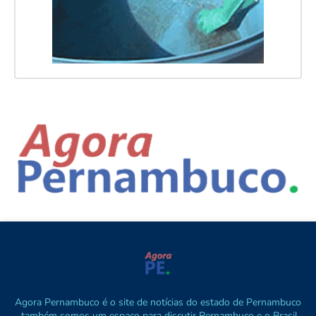
Agora Pernambuco é o site de notícias do estado de Pernambuco
, também somos um espaço para discutir Pernambuco e o Brasil.