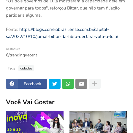
"Os dois governos de Lula mostraram a capacidade dele em
governar para todos", reforçou Bittar, que não tem filiação
partidária alguma.
Fonte:
https://blogs.correiobraziliense.com.br/capital-
sa/2022/10/10/jamal-bittar-da-fibra-declara-voto-a-lula/
Destaques
6/trending/recent
Tags
cidades
Facebook
Você Vai Gostar