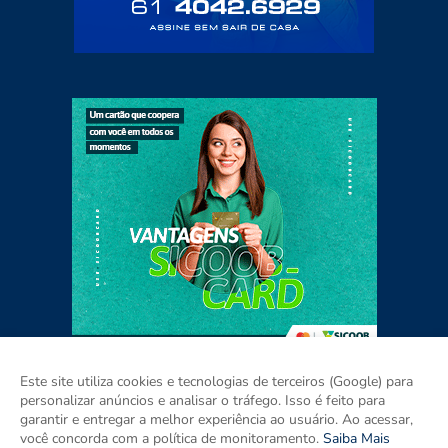
Este site utiliza cookies e tecnologias de terceiros (Google) para
personalizar anúncios e analisar o tráfego. Isso é feito para
garantir e entregar a melhor experiência ao usuário. Ao acessar,
Home
Sobre
Contato
Mídia Kit
você concorda com a política de monitoramento.
Saiba Mais