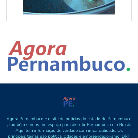
Agora Pernambuco é o site de notícias do estado de Pernambuco
, também somos um espaço para discutir Pernambuco e o Brasil.
Aqui tem informação de verdade com imparcialidade. Os
principais temas são política, cidades e empreendedorismo. DRT