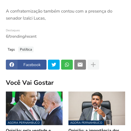
A confraternização também contou com a presença do
senador Izalci Lucas,
Destaques
6/trending/recent
Tags
Política
Facebook
Você Vai Gostar
AGORA PERNAMBUCO
AGORA PERNAMBUCO
Opinião: pela verdade e
Opinião: a importância dos