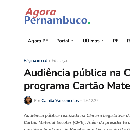
Agora PE
Portal
Uĺtimas
PE
R
Página inicial
Educação
Audiência pública na 
programa Cartão Mater
Por
Camila Vasconcelos
-
19.12.22
Audiência pública realizada na Câmara Legislativa d
Cartão Material Escolar (CME). Além do presidente 
preside o Sindicato de Papelarias e Livrarias do DF