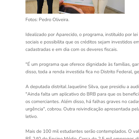
Fotos: Pedro Oliveira.
Idealizado por Aparecido, o programa, instituído por le
sociais e possibilita que os créditos sejam investidos 
cadastradas e em dia com os deveres fiscais.
"É um programa que oferece dignidade às famílias, ga
disso, toda a renda investida fica no Distrito Federal, 
A deputada distrital Jaqueline Silva, que presidiu a au
"Ainda falta um aplicativo do BRB para que os benefici
os comerciantes. Além disso, há falhas graves no cad
urgência", cobrou. Outra reivindicação apresentada pela
letivo.
Mais de 100 mil estudantes serão contemplados. O val
R$ 240 do Ensino Médio. Cerca de 2,5 mil empregos d