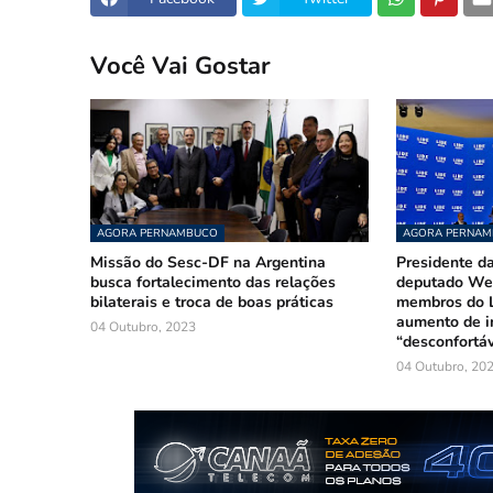
Você Vai Gostar
AGORA PERNAMBUCO
AGORA PERNA
Missão do Sesc-DF na Argentina
Presidente da
busca fortalecimento das relações
deputado Wel
bilaterais e troca de boas práticas
membros do L
aumento de i
04 Outubro, 2023
“desconfortáv
04 Outubro, 20