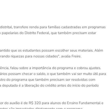
i distrital, transfere renda para famílias cadastradas em programas
em papelarias do Distrito Federal, que também precisam estar
rantido que os estudantes possam escolher seus materiais. Além
gerando riquezas para nossas cidades", avalia Freire.
diência, falou sobre a importância do programa e cobrou ajustes.
ários possam checar o saldo, o que também vai ser muito útil para
astro do programa que também precisam ser resolvidas com
 deputada é a liberação do crédito antes do início do período
or do auxílio é de R$ 320 para alunos do Ensino Fundamental e
iretos são impactados diretamente com o programa.