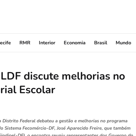
ecife
RMR
Interior
Economia
Brasil
Mundo
CLDF discute melhorias no
ial Escolar
o Distrito Federal debateu a gestão e melhorias no programa
do Sistema Fecomércio-DF, José Aparecido Freire, que também
 (Sindipel-DF), o encontro reuniu representantes dos Governo do