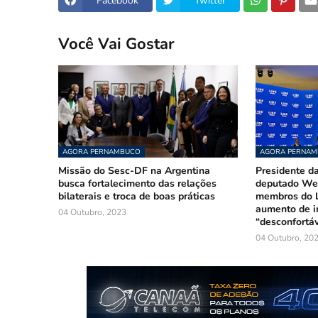
Facebook
Twitter
Você Vai Gostar
AGORA PERNAMBUCO
AGORA PERNA
Missão do Sesc-DF na Argentina
Presidente da
busca fortalecimento das relações
deputado Wel
bilaterais e troca de boas práticas
membros do L
aumento de i
04 Outubro, 2023
“desconfortáv
04 Outubro, 20