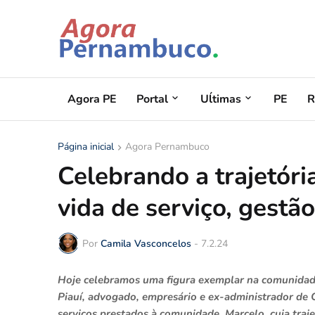
Agora PE
Portal
Uĺtimas
PE
R
Página inicial
Agora Pernambuco
Celebrando a trajetóri
vida de serviço, gestão
Por
Camila Vasconcelos
-
7.2.24
Hoje celebramos uma figura exemplar na comunidade 
Piauí, advogado, empresário e ex-administrador de C
serviços prestados à comunidade. Marcelo, cuja traj