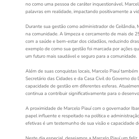
no como uma pessoa de caráter inquestionável. Marcel
palavras em realidade, impactando positivamente a vid
Durante sua gestão como administrador de Ceilândia, 
na comunidade. A limpeza e cercamento de mais de 2
com a saúde e bem-estar dos cidadãos, reduzindo dra
exemplo de como sua gestão foi marcada por ações q
um futuro mais saudável e seguro para a comunidade.
Além de suas conquistas locais, Marcelo Piauí também s
Secretário das Cidades e da Casa Civil do Governo do 
capacidade de gestão em diferentes esferas. Atualmen
continua a contribuir significativamente para o desenv
A proximidade de Marcelo Piauí com o governador Iban
papel influente e respeitado na política e administraçã
efetivas é um testemunho de sua visão e capacidade de
Neste dia especial, desejamos a Marcelo Piauí um feliz 