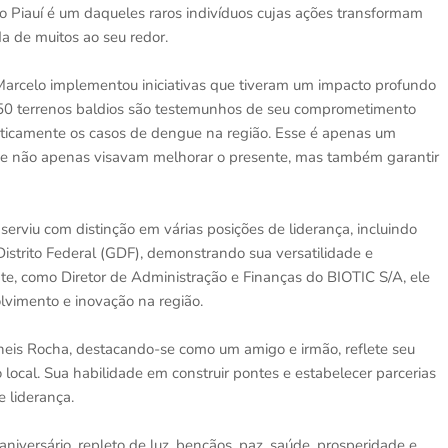
o Piauí é um daqueles raros indivíduos cujas ações transformam
a de muitos ao seu redor.
Marcelo implementou iniciativas que tiveram um impacto profundo
50 terrenos baldios são testemunhos de seu comprometimento
sticamente os casos de dengue na região. Esse é apenas um
ue não apenas visavam melhorar o presente, mas também garantir
erviu com distinção em várias posições de liderança, incluindo
Distrito Federal (GDF), demonstrando sua versatilidade e
te, como Diretor de Administração e Finanças do BIOTIC S/A, ele
olvimento e inovação na região.
eis Rocha, destacando-se como um amigo e irmão, reflete seu
o local. Sua habilidade em construir pontes e estabelecer parcerias
 liderança.
aniversário, repleto de luz, bençãos, paz, saúde, prosperidade e