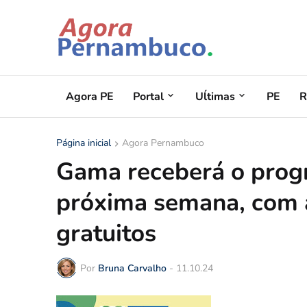
Agora PE
Portal
Uĺtimas
PE
R
Página inicial
Agora Pernambuco
Gama receberá o prog
próxima semana, com 
gratuitos
Por
Bruna Carvalho
-
11.10.24