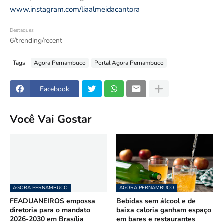
www.instagram.com/liaalmeidacantora
Destaques
6/trending/recent
Tags
Agora Pernambuco
Portal Agora Pernambuco
Facebook
Você Vai Gostar
AGORA PERNAMBUCO
AGORA PERNAMBUCO
FEADUANEIROS empossa
Bebidas sem álcool e de
diretoria para o mandato
baixa caloria ganham espaço
2026-2030 em Brasília
em bares e restaurantes