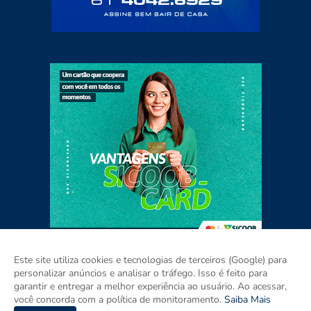
Este site utiliza cookies e tecnologias de terceiros (Google) para
personalizar anúncios e analisar o tráfego. Isso é feito para
garantir e entregar a melhor experiência ao usuário. Ao acessar,
Home
Sobre
Contato
Mídia Kit
você concorda com a política de monitoramento.
Saiba Mais