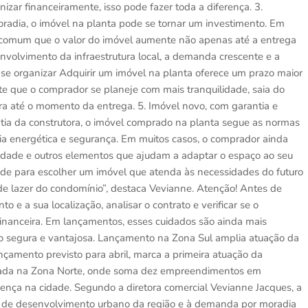
zar financeiramente, isso pode fazer toda a diferença. 3.
radia, o imóvel na planta pode se tornar um investimento. Em
 comum que o valor do imóvel aumente não apenas até a entrega
lvimento da infraestrutura local, a demanda crescente e a
 se organizar Adquirir um imóvel na planta oferece um prazo maior
ite que o comprador se planeje com mais tranquilidade, saia do
ira até o momento da entrega. 5. Imóvel novo, com garantia e
ntia da construtora, o imóvel comprado na planta segue as normas
ncia energética e segurança. Em muitos casos, o comprador ainda
idade e outros elementos que ajudam a adaptar o espaço ao seu
dade para escolher um imóvel que atenda às necessidades do futuro
 de lazer do condomínio”, destaca Vevianne. Atenção! Antes de
e a sua localização, analisar o contrato e verificar se o
financeira. Em lançamentos, esses cuidados são ainda mais
o segura e vantajosa. Lançamento na Zona Sul amplia atuação da
nçamento previsto para abril, marca a primeira atuação da
rada na Zona Norte, onde soma dez empreendimentos em
sença na cidade. Segundo a diretora comercial Vevianne Jacques, a
al de desenvolvimento urbano da região e à demanda por moradia