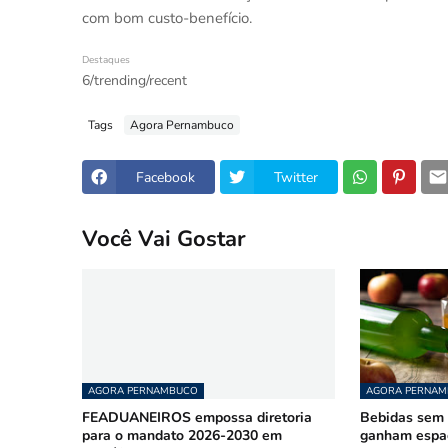
com bom custo-benefício.
Destaques
6/trending/recent
Tags
Agora Pernambuco
Facebook
Twitter
Você Vai Gostar
AGORA PERNAMBUCO
AGORA PERNA
FEADUANEIROS empossa diretoria
Bebidas sem á
para o mandato 2026-2030 em
ganham espa