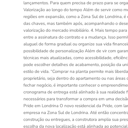
lançamentos. Para quem precisa de prazo para se organi
Valorização ao longo do tempo Além de servir como mo
regiões em expansão, como a Zona Sul de Londrina, é
das chaves, mas também após, acompanhando o desenvo
valorização do mercado imobiliário. 4. Mais tempo para
entre a assinatura do contrato e a mudança. Isso perm
aluguel de forma gradual ou organize sua vida finance
possibilidade de personalização Além de vir com gara
técnicas mais atualizadas, como acessibilidade, eficiê
pode escolher detalhes de acabamento, posição da un
estilo de vida. “Comprar na planta permite mais liber
proprietário, seja dentro do apartamento ou nas áreas
fechar negócio, é importante conhecer o empreendimento 
cronograma de entrega está alinhado à sua realidade 
necessários para transformar a compra em uma decisã
Pride em Londrina O novo residencial da Pride, com la
empresa na Zona Sul de Londrina. Até então concent
construção ou entregues, a construtora amplia sua pre
escolha da nova localização está alinhada ao potenci