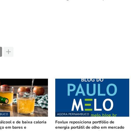
MBUCO
AGORA PERNAMBUCO
lcool e de baixa caloria
Foxlux reposiciona portfólio de
ço em bares e
energia portátil de olho em mercado