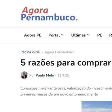
Agora PE
Portal
Uĺtimas
PE
R
Página inicial
Agora Pernambuco
5 razões para compra
Por
Paulo Melo
-
11.4.25
Condições mais vantajosas, valorização do investimento
primeiros meses de um novo empreendimento