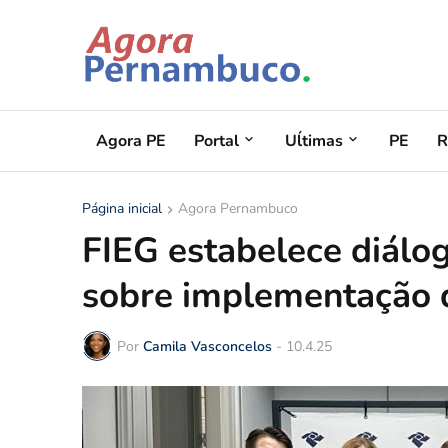
Agora PE
Portal
Uĺtimas
PE
R
Página inicial
Agora Pernambuco
FIEG estabelece diálo
sobre implementação d
Por
Camila Vasconcelos
-
10.4.25