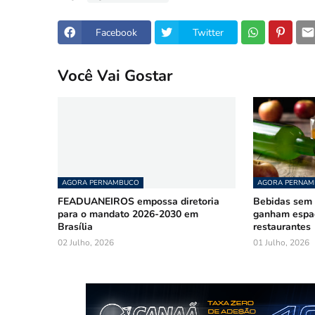
Facebook
Twitter
Você Vai Gostar
AGORA PERNAMBUCO
AGORA PERNA
FEADUANEIROS empossa diretoria
Bebidas sem á
para o mandato 2026-2030 em
ganham espa
Brasília
restaurantes
02 Julho, 2026
01 Julho, 2026